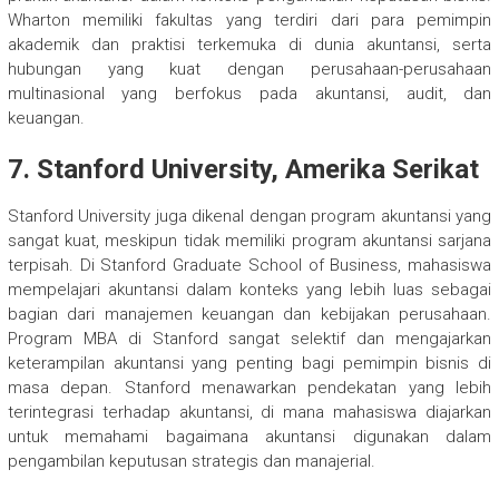
Wharton memiliki fakultas yang terdiri dari para pemimpin
akademik dan praktisi terkemuka di dunia akuntansi, serta
hubungan yang kuat dengan perusahaan-perusahaan
multinasional yang berfokus pada akuntansi, audit, dan
keuangan.
7.
Stanford University, Amerika Serikat
Stanford University juga dikenal dengan program akuntansi yang
sangat kuat, meskipun tidak memiliki program akuntansi sarjana
terpisah. Di Stanford Graduate School of Business, mahasiswa
mempelajari akuntansi dalam konteks yang lebih luas sebagai
bagian dari manajemen keuangan dan kebijakan perusahaan.
Program MBA di Stanford sangat selektif dan mengajarkan
keterampilan akuntansi yang penting bagi pemimpin bisnis di
masa depan. Stanford menawarkan pendekatan yang lebih
terintegrasi terhadap akuntansi, di mana mahasiswa diajarkan
untuk memahami bagaimana akuntansi digunakan dalam
pengambilan keputusan strategis dan manajerial.