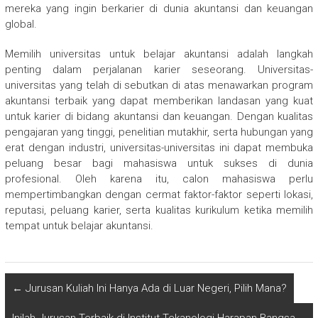
mereka yang ingin berkarier di dunia akuntansi dan keuangan
global.
Memilih universitas untuk belajar akuntansi adalah langkah
penting dalam perjalanan karier seseorang. Universitas-
universitas yang telah di sebutkan di atas menawarkan program
akuntansi terbaik yang dapat memberikan landasan yang kuat
untuk karier di bidang akuntansi dan keuangan. Dengan kualitas
pengajaran yang tinggi, penelitian mutakhir, serta hubungan yang
erat dengan industri, universitas-universitas ini dapat membuka
peluang besar bagi mahasiswa untuk sukses di dunia
profesional. Oleh karena itu, calon mahasiswa perlu
mempertimbangkan dengan cermat faktor-faktor seperti lokasi,
reputasi, peluang karier, serta kualitas kurikulum ketika memilih
tempat untuk belajar akuntansi.
←
Jurusan Kuliah Ini Hanya Ada di Luar Negeri, Pilih Mana?