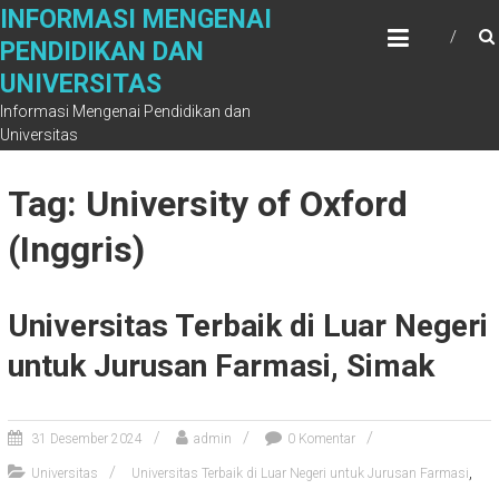
Skip
INFORMASI MENGENAI
to
PENDIDIKAN DAN
content
UNIVERSITAS
Informasi Mengenai Pendidikan dan
Universitas
Tag: University of Oxford
(Inggris)
Universitas Terbaik di Luar Negeri
untuk Jurusan Farmasi, Simak
31 Desember 2024
admin
0 Komentar
,
Universitas
Universitas Terbaik di Luar Negeri untuk Jurusan Farmasi