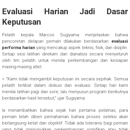
Evaluasi Harian Jadi Dasar
Keputusan
Pelatih kepala Marcos Sugiyama menjelaskan bahwa
pencoretan delapan pemain dilakukan berdasarkan
evaluasi
performa harian
yang mencakup aspek teknis, fisik, dan disiplin.
Setiap sesi latihan direkam dan dianalisis secara menyeluruh
oleh tim pelatih untuk menilai perkembangan dan kesiapan
masing-masing atlet.
> “Kami tidak mengambil keputusan ini secara sepihak. Semua
pelatih terlibat dalam diskusi dan evaluasi. Setiap hari kami
menilai latihan pagi dan sore, lalu menyusun program berikutnya
berdasarkan hasil tersebut,” ujar Sugiyama.
Ia menambahkan bahwa sejak hari pertama pelatnas, para
pemain telah diberi pemahaman bahwa proses seleksi akan
berlangsung ketat dan objektif. Tidak ada toleransi bagi pemain
yang tidak menunjukkan perkembangan signifikan atau tidak