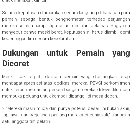
untuk membuktikan diri.
Seluruh keputusan diumumkan secara langsung di hadapan para
pemain, sebagai bentuk penghormatan terhadap perjuangan
mereka selama hampir tiga bulan menjalani pelatnas. Sugiyama
menyebut bahwa meski berat, keputusan ini harus diambil demi
kepentingan tim secara keseluruhan.
Dukungan untuk Pemain yang
Dicoret
Meski tidak terpilih, delapan pemain yang dipulangkan tetap
mendapat apresiasi atas dedikasi mereka. PBVSI berkomitmen
untuk terus memantau perkembangan mereka di level klub dan
membuka peluang untuk kembali dipanggil di masa depan.
> “Mereka masih muda dan punya potensi besar. Ini bukan akhir,
tapi awal dari perjalanan panjang mereka di dunia voli,” ujar salah
satu anggota tim pelatih.