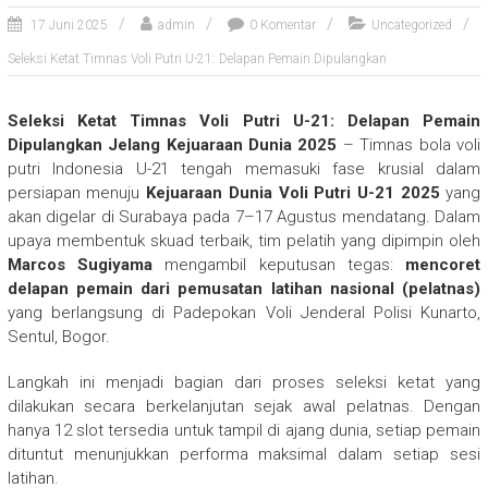
17 Juni 2025
admin
0 Komentar
Uncategorized
Seleksi Ketat Timnas Voli Putri U-21: Delapan Pemain Dipulangkan
Seleksi Ketat Timnas Voli Putri U-21: Delapan Pemain
Dipulangkan Jelang Kejuaraan Dunia 2025
– Timnas bola voli
putri Indonesia U-21 tengah memasuki fase krusial dalam
persiapan menuju
Kejuaraan Dunia Voli Putri U-21 2025
yang
akan digelar di Surabaya pada 7–17 Agustus mendatang. Dalam
upaya membentuk skuad terbaik, tim pelatih yang dipimpin oleh
Marcos Sugiyama
mengambil keputusan tegas:
mencoret
delapan pemain dari pemusatan latihan nasional (pelatnas)
yang berlangsung di Padepokan Voli Jenderal Polisi Kunarto,
Sentul, Bogor.
Langkah ini menjadi bagian dari proses seleksi ketat yang
dilakukan secara berkelanjutan sejak awal pelatnas. Dengan
hanya 12 slot tersedia untuk tampil di ajang dunia, setiap pemain
dituntut menunjukkan performa maksimal dalam setiap sesi
latihan.