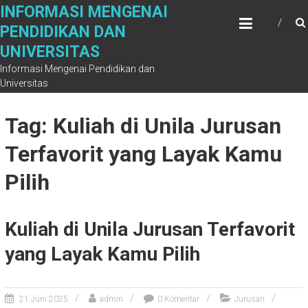
Skip
INFORMASI MENGENAI
to
PENDIDIKAN DAN
content
UNIVERSITAS
Informasi Mengenai Pendidikan dan
Universitas
Tag: Kuliah di Unila Jurusan
Terfavorit yang Layak Kamu
Pilih
Kuliah di Unila Jurusan Terfavorit
yang Layak Kamu Pilih
21 Juni 2025
admin
0 Komentar
Jurusan