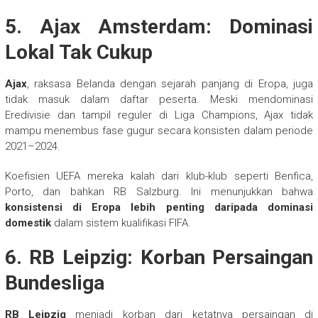
5. Ajax Amsterdam: Dominasi
Lokal Tak Cukup
Ajax
, raksasa Belanda dengan sejarah panjang di Eropa, juga
tidak masuk dalam daftar peserta. Meski mendominasi
Eredivisie dan tampil reguler di Liga Champions, Ajax tidak
mampu menembus fase gugur secara konsisten dalam periode
2021–2024.
Koefisien UEFA mereka kalah dari klub-klub seperti Benfica,
Porto, dan bahkan RB Salzburg. Ini menunjukkan bahwa
konsistensi di Eropa lebih penting daripada dominasi
domestik
dalam sistem kualifikasi FIFA.
6. RB Leipzig: Korban Persaingan
Bundesliga
RB Leipzig
menjadi korban dari ketatnya persaingan di