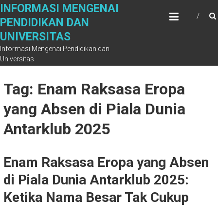
Skip
INFORMASI MENGENAI
to
PENDIDIKAN DAN
content
UNIVERSITAS
Informasi Mengenai Pendidikan dan
Universitas
Tag: Enam Raksasa Eropa
yang Absen di Piala Dunia
Antarklub 2025
Enam Raksasa Eropa yang Absen
di Piala Dunia Antarklub 2025:
Ketika Nama Besar Tak Cukup