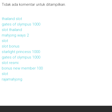
Tidak ada komentar untuk ditampilkan.
thailand slot
gates of olympus 1000
slot thailand
mahjong ways 2
slot
slot bonus
starlight princess 1000
gates of olympus 1000
slot resmi
bonus new member 100
slot
rajamahjong