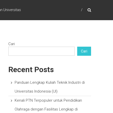
n Universitas
Cari
Cari
Recent Posts
Panduan Lengkap Kuliah Teknik Industri di
Universitas Indonesia (UI)
Kenali PTN Terpopuler untuk Pendidikan
Olahraga dengan Fasilitas Lengkap di