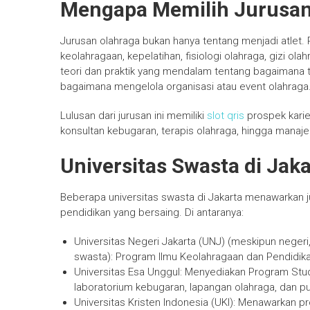
Mengapa Memilih Jurusan
Jurusan olahraga bukan hanya tentang menjadi atlet. P
keolahragaan, kepelatihan, fisiologi olahraga, gizi o
teori dan praktik yang mendalam tentang bagaimana tu
bagaimana mengelola organisasi atau event olahraga
Lulusan dari jurusan ini memiliki
slot qris
prospek karier
konsultan kebugaran, terapis olahraga, hingga manajer
Universitas Swasta di Jak
Beberapa universitas swasta di Jakarta menawarkan 
pendidikan yang bersaing. Di antaranya:
Universitas Negeri Jakarta (UNJ) (meskipun negeri
swasta): Program Ilmu Keolahragaan dan Pendidik
Universitas Esa Unggul: Menyediakan Program Studi
laboratorium kebugaran, lapangan olahraga, dan pusa
Universitas Kristen Indonesia (UKI): Menawarkan